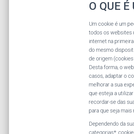
O QUE É
Um cookie é um peq
todos os websites u
internet na primeir
do mesmo dispositi
de origem (cookies 
Desta forma, o webs
casos, adaptar o c
melhorar a sua expe
que esteja a utiliz
recordar-se das su
para que seja mais
Dependendo da sua 
categorias*: cookie