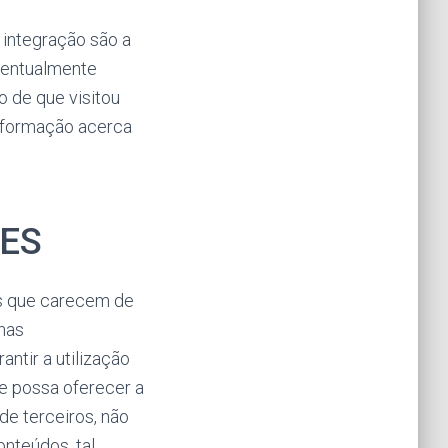
integração são a
ventualmente
o de que visitou
informação acerca
IES
es que carecem de
nas
ntir a utilização
ue possa oferecer a
 de terceiros, não
onteúdos, tal