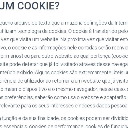
 UM COOKIE?
ueno arquivo de texto que armazena definições da Intern
tilizam tecnologia de cookies. O cookie é transferido pel
a vez que visita um website. Na próxima vez que visitar est
vo, o cookie e as informações nele contidas serão reenvi
primários) ou para outro website ao qual pertença (cookie
ite pode detetar que já foi visitado através desse navega
onteúdo exibido. Alguns cookies são extremamente úteis
riência de utilizador ao retornar a um website que já visit
ar o mesmo dispositivo e o mesmo navegador; nesse caso, 
as preferências, saberão como usa o website e adaptarão
 relevante para os seus interesses e necessidades pessoai
função e da sua finalidade, os cookies podem ser dividid
s essenciais, cookies de performance, cookies de funcion