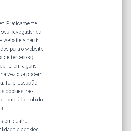
et. Praticamente
o seu navegador da
e website a partir
ados para o website
s de terceiros).
dor e, em alguns
 uma vez que podem
ou. Tal pressupõe
os cookies irão
 o conteúdo exibido
s.
os em quatro
alidade e cookies