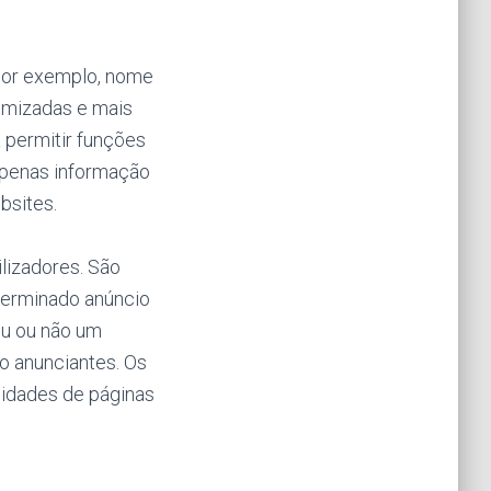
por exemplo, nome
otimizadas e mais
a permitir funções
 apenas informação
bsites.
ilizadores. São
eterminado anúncio
ou ou não um
o anunciantes. Os
lidades de páginas