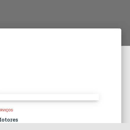
ERVIÇOS
otores
otores