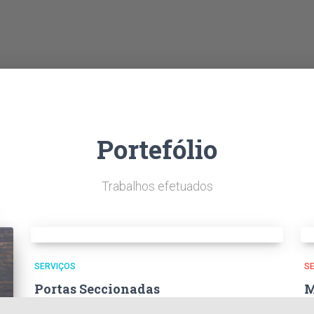
Portefólio
Trabalhos efetuados
SERVIÇOS
S
Portas Seccionadas
M
Portas Seccionadas Bem-vindo ao mundo das portas
M